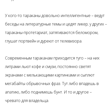
У кого-то тараканы довольно интеллигентные – ведут
беседы на литературные темы и цедят ликер; у других –
тараканы-протетариат, затягиваются беломором,
глушат портвейн и дуреют от телевизора.
Современным тараканам приходится туго – на них
литрами льют кофе и смузи, постоянно светят
экранами с мелькающими картинками и сыплют
мегабайты обрывочных фраз. Тут либо впадешь в
апатию, либо поднимешь бунт. И то и другое –
чревато для владельца.